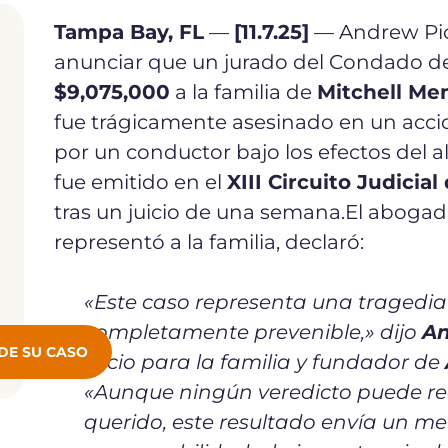
Tampa Bay, FL
—
[11.7.25]
— Andrew Pic
anunciar que un jurado del Condado d
$9,075,000
a la familia de
Mitchell Me
fue trágicamente asesinado en un acc
por un conductor bajo los efectos del al
fue emitido en el
XIII Circuito Judicia
tras un juicio de una semana.
El aboga
representó a la familia, declaró:
«
Este caso representa una tragedi
completamente prevenible,
» dijo
An
DE SU CASO
juicio para la familia y fundador de
«
Aunque ningún veredicto puede re
querido, este resultado envía un me