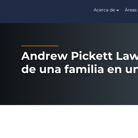
Acerca de
Áreas 
Andrew
An
Pickett
Attorney
Law
|
An
Andrew Pickett Law 
Advocate
de una familia en u
|
An
Ally