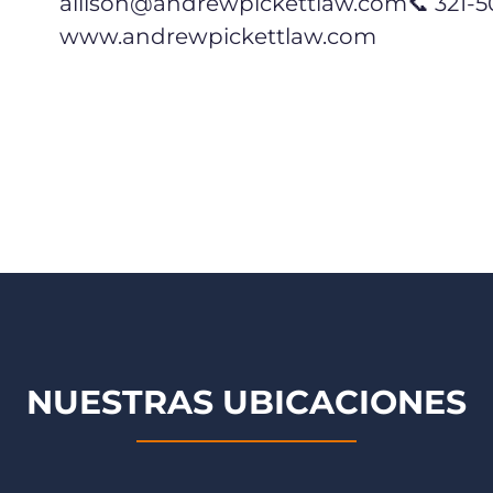
allison@andrewpickettlaw.com
📞 321-
www.andrewpickettlaw.com
NUESTRAS UBICACIONES