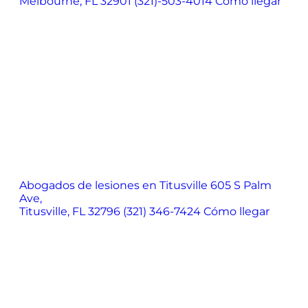
Melbourne, FL 32901
(321)-503-4014
Cómo llegar
Abogados de lesiones en Titusville
605 S Palm
Ave,
Titusville, FL 32796
(321) 346-7424
Cómo llegar