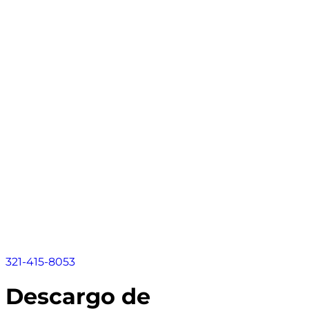
Contáctenos
ES
Acerca de
Áreas de Práctica
Áreas que atendemos
Recursos
Ubicaciones
Contáctenos
ES
321-415-8053
Descargo de