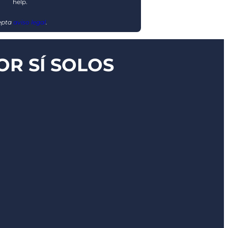
help.
cepta
aviso legal
.
R SÍ SOLOS