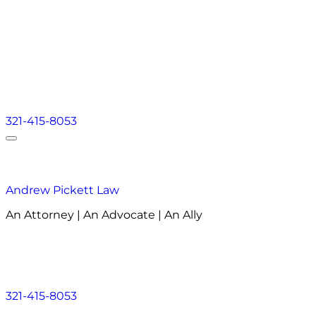
321-415-8053
Andrew Pickett Law
An Attorney | An Advocate | An Ally
Acerca de
Áreas de Práctica
Áreas que atendemos
Acerca de
Áreas de Práctica
Áreas que atendemos
321-415-8053