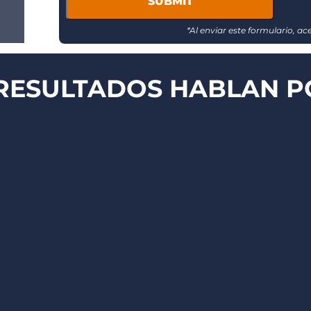
message
updates
*Al enviar este formulario, a
RESULTADOS HABLAN PO