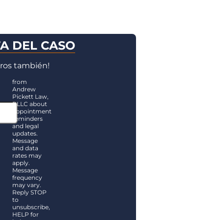
TA DEL CASO
ros también!
from
Andrew
Pickett Law,
PLLC about
appointment
reminders
and legal
updates.
Message
and data
rates may
apply.
Message
frequency
may vary.
Reply STOP