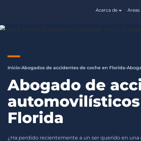
Acerca de
Áreas 
Andrew
An
Pickett
Attorney
Law
|
An
Advocate
|
Inicio
Abogados de accidentes de coche en Florida
Aboga
An
Abogado de acc
Ally
automovilísticos
Florida
¿Ha perdido recientemente a un ser querido en una 