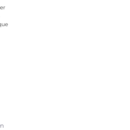
er
s
que
un