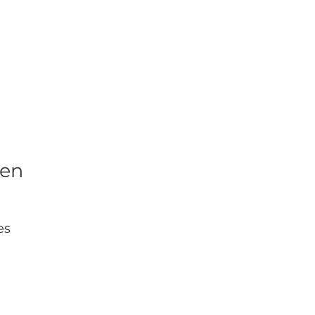
 en
es