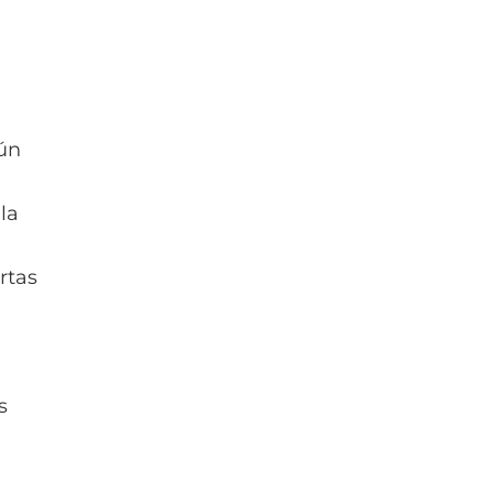
gún
la
rtas
s