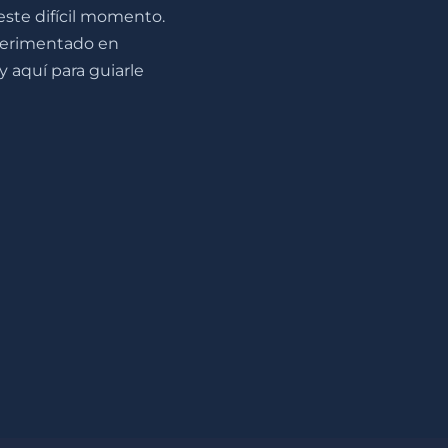
 este difícil momento.
erimentado en
y aquí para guiarle