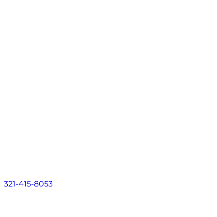
Contáctenos
ES
Acerca de
Áreas de Práctica
Áreas que atendemos
Recursos
Ubicaciones
Contáctenos
ES
321-415-8053