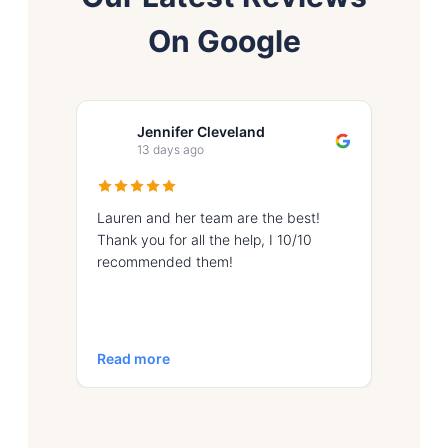
On Google
Jennifer Cleveland
I
13 days ago
16
Lauren and her team are the best!
Great ex
Thank you for all the help, I 10/10
recommended them!
Read more
Read m