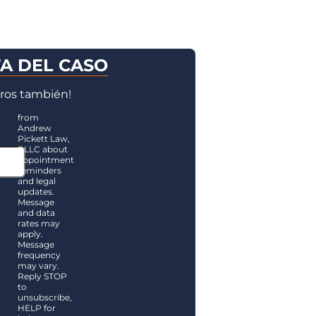
TA DEL CASO
ros también!
from
Andrew
Pickett Law,
PLLC about
appointment
reminders
and legal
updates.
Message
and data
rates may
apply.
Message
frequency
may vary.
Reply STOP