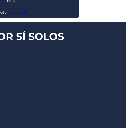
help.
cepta
aviso legal
.
R SÍ SOLOS