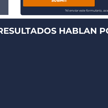
message
updates
*Al enviar este formulario, a
RESULTADOS HABLAN PO