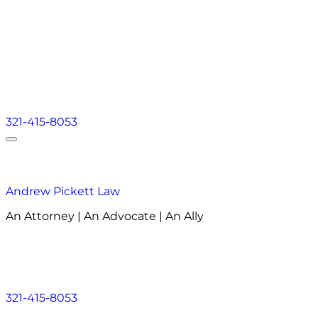
321-415-8053
Andrew Pickett Law
An Attorney | An Advocate | An Ally
Acerca de
Áreas de Práctica
Áreas que atendemos
Acerca de
Áreas de Práctica
Áreas que atendemos
321-415-8053